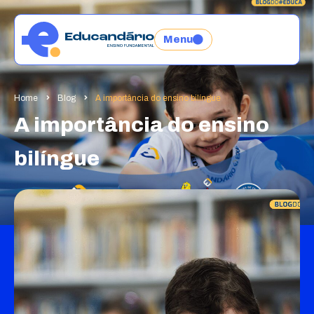
Menu
Home
Blog
A importância do ensino bilíngue
A importância do ensino
bilíngue