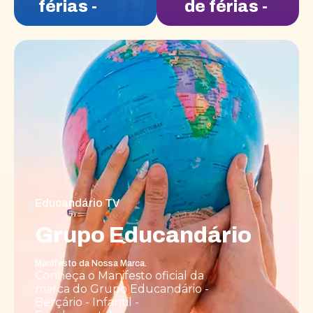
férias -
de férias -
(Extensão)
(Extensão
- Julho)
Educandário TV
Grupo Educandário
Manifesto da Nossa Marca.
Conheça o Manifesto oficial da
marca do Grupo Educandário -
Berçário - Infantil -