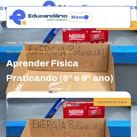
Menu
Home
Educandário
Atividades e Projetos
8° ANO
Aprender Física Praticando (8º e 9º ano)
Aprender Física
Praticando (8º e 9º ano)