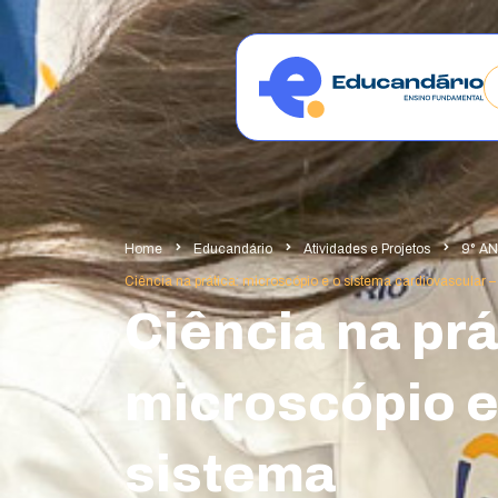
Home
Educandário
Atividades e Projetos
9° A
Ciência na prática: microscópio e o sistema cardiovascular –
Ciência na prá
microscópio e
sistema