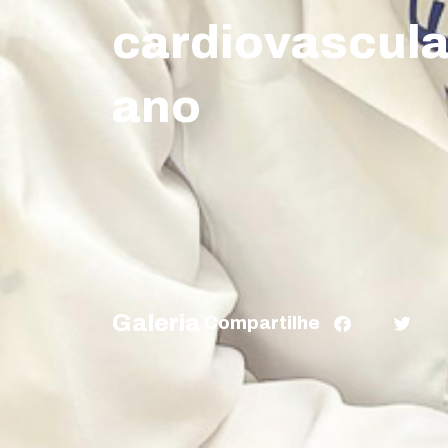
cardiovascular
ano
Galeria
Compartilhe