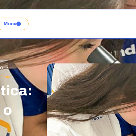
Menu
NO
 9º ano
tica:
 o