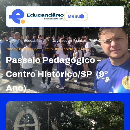
Menu
Home
Educandário
Atividades e Projetos
9° ANO
Passeio Pedagógico – Centro Histórico/SP (9º Ano)
Passeio Pedagógico –
Centro Histórico/SP (9º
Ano)