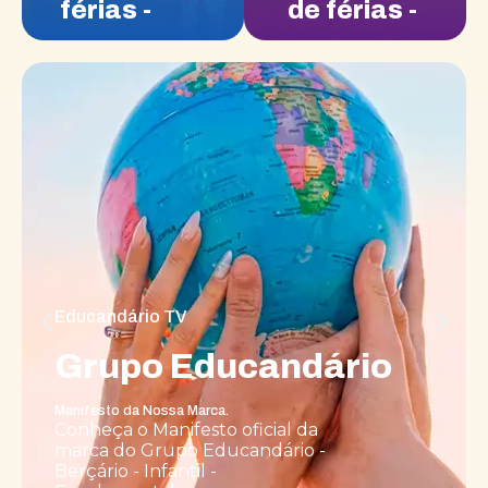
férias -
de férias -
(Extensão)
(Extensão
- Julho)
Educandário TV
Grupo Educandário
Manifesto da Nossa Marca.
Conheça o Manifesto oficial da
marca do Grupo Educandário -
Berçário - Infantil -