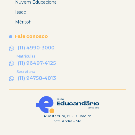
Nuvem Educacional
Isaac
Méritoh
Fale conosco
(11) 4990-3000
Matrículas
(11) 96497-4125
Secretaria
(11) 94758-4813
Rua Itapura, 191 • B. Jardim
Sto. André – SP