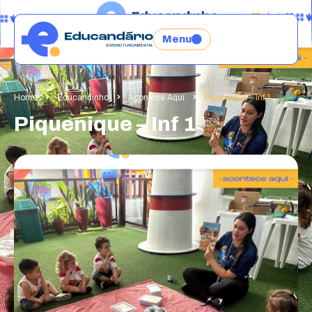
Menu
Home
Educandinho
Acontece Aqui
Piquenique – Inf 1
Piquenique – Inf 1