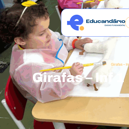
Home
Educandinho
Acontece Aqui
Girafas – In
Girafas – Inf 1