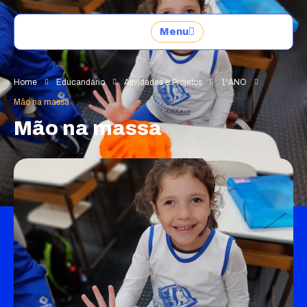
Menu
Home
Educandário
Atividades e Projetos
1ºANO
Mão na massa
Mão na massa