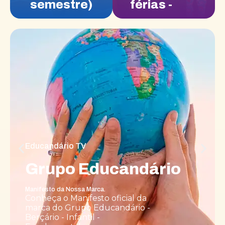
semestre)
férias -
2026
(Extensão)
Educandário TV
Grupo Educandário
Manifesto da Nossa Marca.
Conheça o Manifesto oficial da
marca do Grupo Educandário -
Berçário - Infantil -