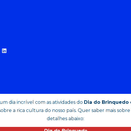
um dia incrível com as atividades do
Dia do Brinquedo e
sobre a rica cultura do nosso país. Quer saber mais sobre 
detalhes abaixo:
Dia do Brinquedo