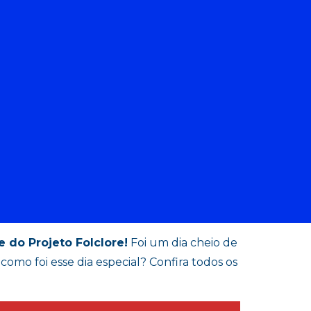
 do Projeto Folclore!
Foi um dia cheio de
como foi esse dia especial? Confira todos os