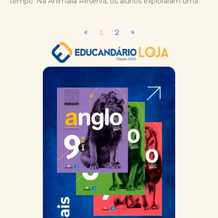
tempo. Na Animália Reserva, os alunos exploraram uma
«
1
2
»