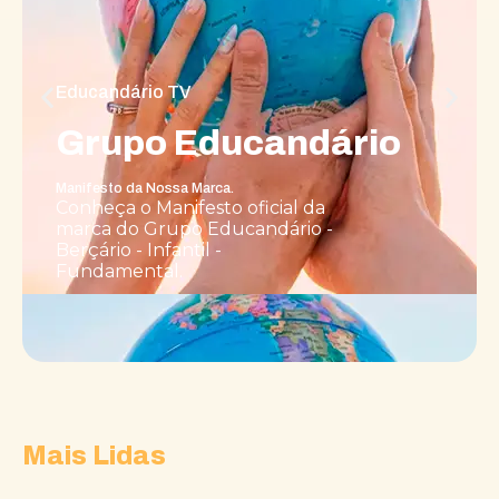
Educandário TV
Grupo Educandário
Manifesto da Nossa Marca.
Conheça o Manifesto oficial da
marca do Grupo Educandário -
Berçário - Infantil -
Fundamental.
Mais Lidas