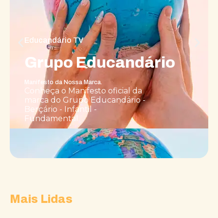
Educandário TV
Grupo Educandário
Manifesto da Nossa Marca.
Conheça o Manifesto oficial da
marca do Grupo Educandário -
Berçário - Infantil -
Fundamental.
Mais Lidas