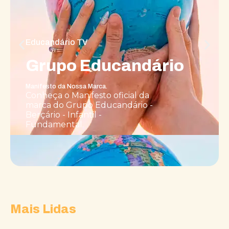
Educandário TV
Grupo Educandário
Manifesto da Nossa Marca.
Conheça o Manifesto oficial da
marca do Grupo Educandário -
Berçário - Infantil -
Fundamental.
Mais Lidas