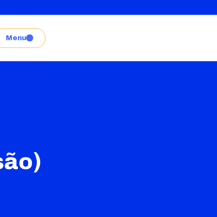
Menu
)
são)