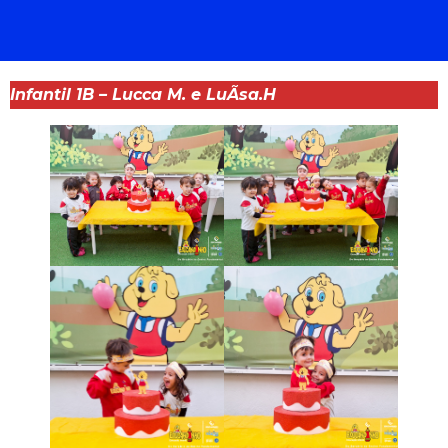
Infantil 1B – Lucca M. e LuÃ­sa.H