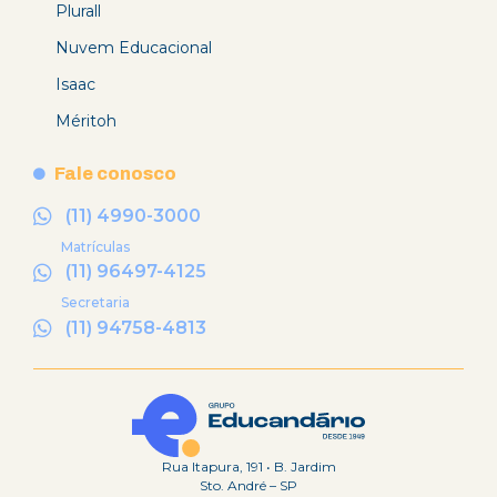
Plurall
Nuvem Educacional
Isaac
Méritoh
Fale conosco
(11) 4990-3000
Matrículas
(11) 96497-4125
Secretaria
(11) 94758-4813
Rua Itapura, 191 • B. Jardim
Sto. André – SP