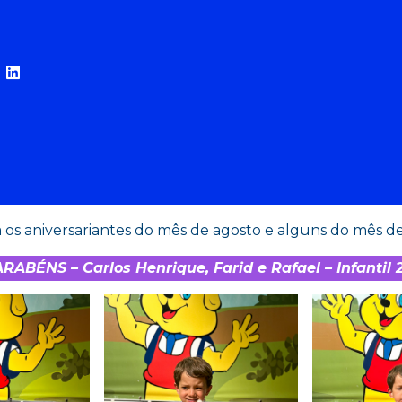
a os aniversariantes do mês de agosto e alguns do mês de
RABÉNS – Carlos Henrique, Farid e Rafael – Infantil 