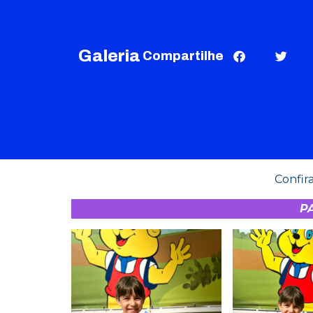
Galeria
Compartilhe
Confir
PA