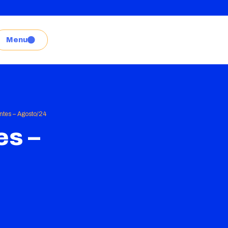
Menu
ntes – Agosto/24
es –