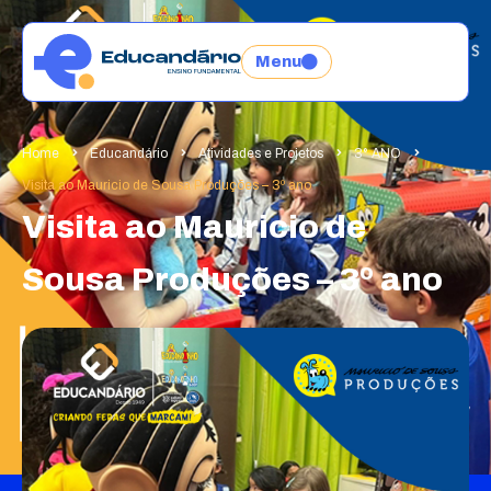
Menu
Home
Educandário
Atividades e Projetos
3° ANO
Visita ao Mauricio de Sousa Produções – 3º ano
Visita ao Mauricio de
Sousa Produções – 3º ano