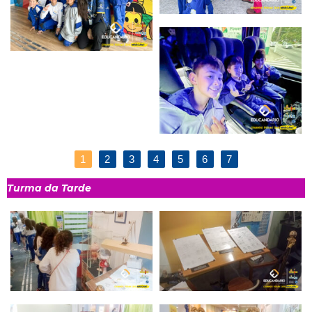
1
2
3
4
5
6
7
Turma da Tarde