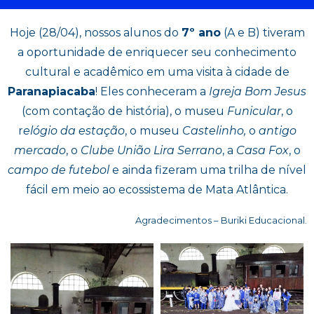
Hoje (28/04), nossos alunos do
7º ano
(A e B) tiveram
a oportunidade de enriquecer seu conhecimento
cultural e acadêmico em uma visita à cidade de
Paranapiacaba
! Eles conheceram a
Igreja Bom Jesus
(com contação de história), o museu
Funicular
, o
r
elógio da estação
, o museu
Castelinho,
o
antigo
mercado
, o
Clube União Lira Serrano
, a
Casa Fox
, o
campo de futebol
e ainda fizeram uma trilha de nível
fácil em meio ao ecossistema de Mata Atlântica.
Agradecimentos – Buriki Educacional.