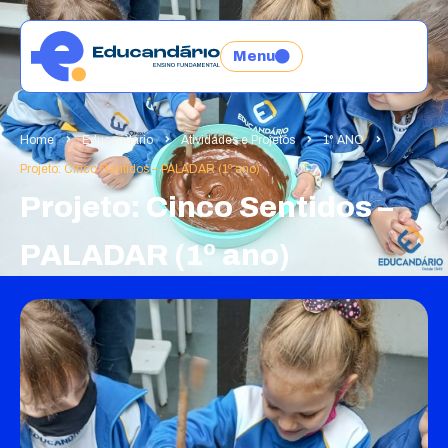
Menu
Home
Educandário
Atividades e Projetos
1° ANO
Projeto: Cinco Sentidos – PALADAR (1º ano)
Projeto: Cinco Sentidos –
PALADAR (1º ano)