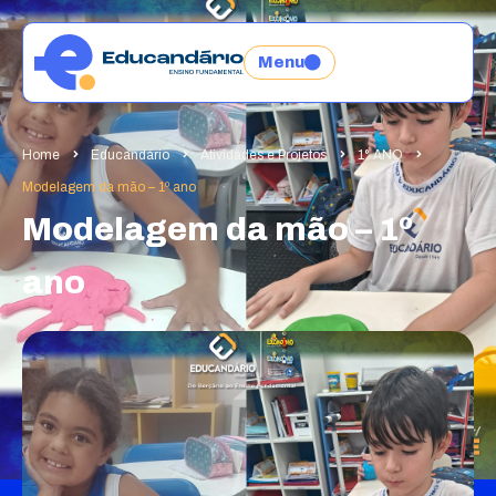
Menu
Home
Educandário
Atividades e Projetos
1° ANO
Modelagem da mão – 1º ano
Modelagem da mão – 1º
ano