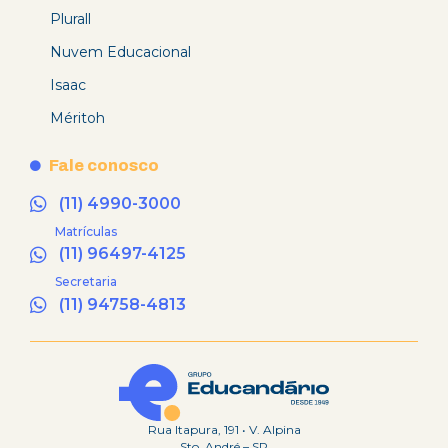
Plurall
Nuvem Educacional
Isaac
Méritoh
Fale conosco
(11) 4990-3000
Matrículas
(11) 96497-4125
Secretaria
(11) 94758-4813
Rua Itapura, 191 • V. Alpina
Sto. André – SP