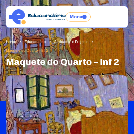
Menu
Home
Educandário
Atividades e Projetos
Maquete do Quarto – Inf 2
Maquete do Quarto – Inf 2