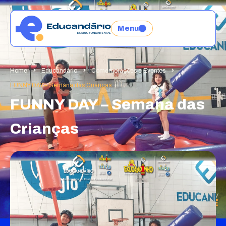
Menu
Home
Educandário
Comemorações e Eventos
FUNNY DAY – Semana das Crianças
FUNNY DAY – Semana das
Crianças