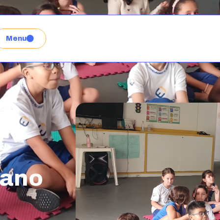
Menu
NO
 ano