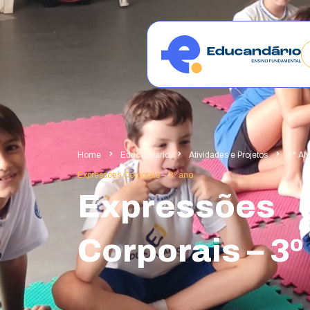
Home
Educandário
Atividades e Projetos
3° A
Expressões Corporais – 3º ano
Expressões
Corporais – 3º