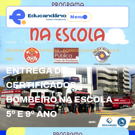
Menu
Home
Educandário
Atividades e Projetos
5° ANO
ENTREGA DE CERTIFICADOS – BOMBEIRO NA ESCOLA – 5º E 9º
ANO
ENTREGA DE
CERTIFICADOS –
BOMBEIRO NA ESCOLA –
5º E 9º ANO