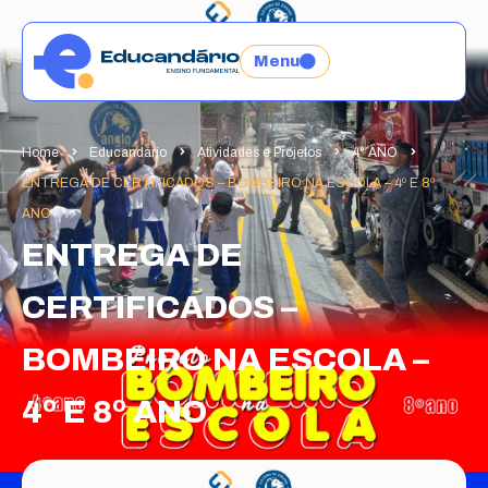
Menu
Home
Educandário
Atividades e Projetos
4° ANO
ENTREGA DE CERTIFICADOS – BOMBEIRO NA ESCOLA – 4º E 8º
ANO
ENTREGA DE
CERTIFICADOS –
BOMBEIRO NA ESCOLA –
4º E 8º ANO