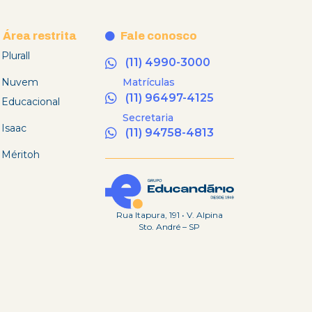
Área restrita
Fale conosco
Plurall
(11) 4990-3000
Nuvem
Matrículas
(11) 96497-4125
Educacional
Secretaria
Isaac
(11) 94758-4813
Méritoh
Rua Itapura, 191 • V. Alpina
Sto. André – SP