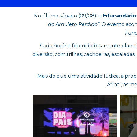
No último sábado (09/08), o
Educandário
do Amuleto Perdido”
. O evento aco
Fun
Cada horário foi cuidadosamente planej
diversão, com trilhas, cachoeiras, escalad
Mais do que uma atividade lúdica, a propo
Afinal, as m