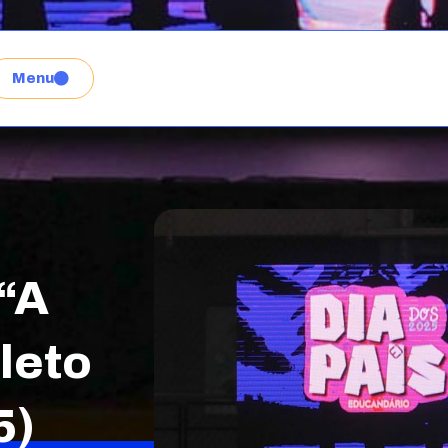
Menu
 “A
leto
5)