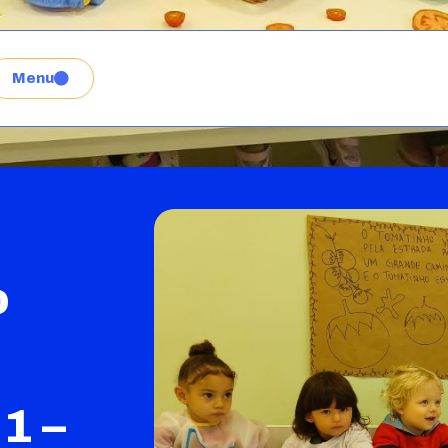
Menu
o
1 –