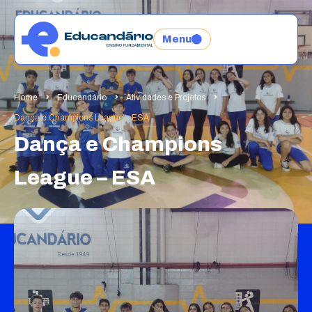
Menu
Home
Educandário
Atividades e Projetos
Dança e Champions League – ESA
Dança e Champions
League – ESA