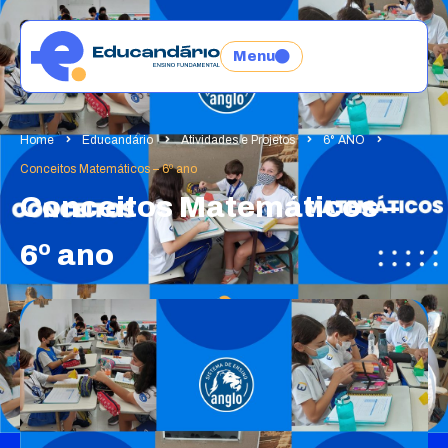
Menu
Home
Educandário
Atividades e Projetos
6° ANO
Conceitos Matemáticos – 6º ano
Conceitos Matemáticos –
6º ano