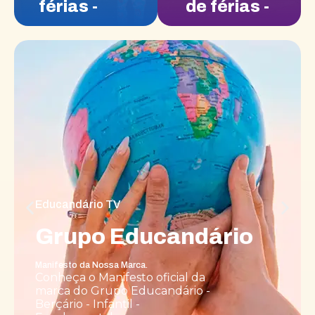
férias -
de férias -
(Extensão)
(Extensão
- Julho)
Educandário TV
Grupo Educandário
Manifesto da Nossa Marca.
Conheça o Manifesto oficial da
marca do Grupo Educandário -
Berçário - Infantil -