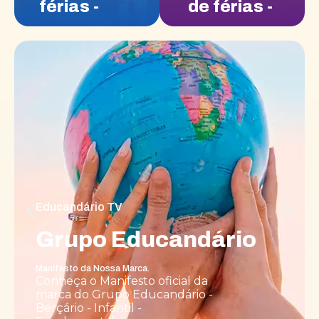
férias -
de férias -
(Extensão)
(Extensão
- Julho)
Educandário TV
Grupo Educandário
Manifesto da Nossa Marca.
Conheça o Manifesto oficial da
marca do Grupo Educandário -
Berçário - Infantil -