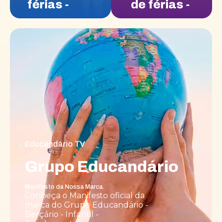
férias -
de férias -
(Extensão)
(Extensão
- Julho)
Educandário TV
Grupo Educandário
Manifesto da Nossa Marca.
Conheça o Manifesto oficial da
marca do Grupo Educandário -
Berçário - Infantil -