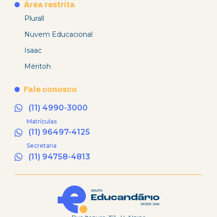
Área restrita
Plurall
Nuvem Educacional
Isaac
Méritoh
Fale conosco
(11) 4990-3000
Matrículas
(11) 96497-4125
Secretaria
(11) 94758-4813