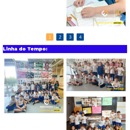
1
2
3
4
Linha do Tempo: