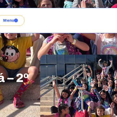
Menu
NO
 – 2º