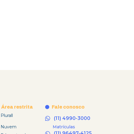
Área restrita
Fale conosco
Plurall
(11) 4990-3000
Nuvem
Matrículas
(11) 96497-4125