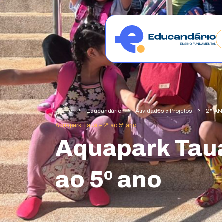
Home
Educandário
Atividades e Projetos
2° A
Aquapark Tauá – 2º ao 5º ano
Aquapark Tauá
ao 5º ano