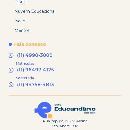
Plurall
Nuvem Educacional
Isaac
Méritoh
Fale conosco
(11) 4990-3000
Matrículas
(11) 96497-4125
Secretaria
(11) 94758-4813
Rua Itapura, 191 • V. Alpina
Sto. André – SP