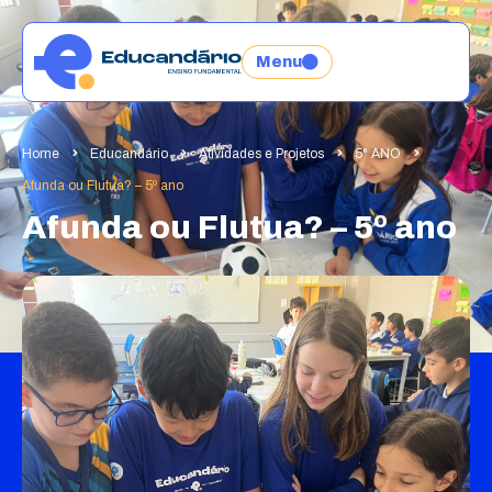
Menu
Home
Educandário
Atividades e Projetos
5° ANO
Afunda ou Flutua? – 5º ano
Afunda ou Flutua? – 5º ano